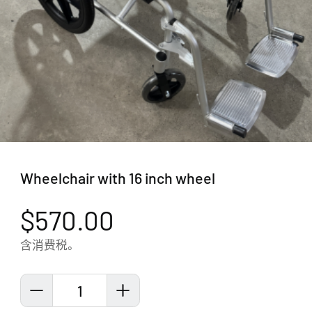
Wheelchair with 16 inch wheel
$570.00
含消费税。
1