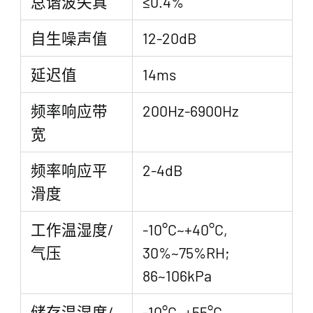
总谐波失真
≤0.4%
自生噪声值
12-20dB
延迟值
14ms
频率响应带
200Hz-6900Hz
宽
频率响应平
2-4dB
滑度
工作温湿度/
-10°C~+40°C,
气压
30%~75%RH;
86~106kPa
储存温湿度/
-10°C~+55°C,