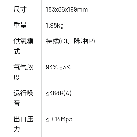
尺寸
183x86x199mm
重量
1.98kg
供氧模
持续(C)、脉冲(P)
式
氧气浓
93% ±3%
度
运行噪
≤38dB(A)
音
出口压
≤0.14Mpa
力