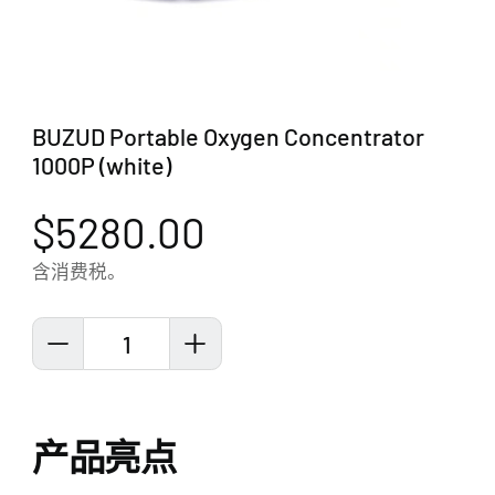
BUZUD Portable Oxygen Concentrator
1000P (white)
$5280.00
含消费税。
1
产品亮点