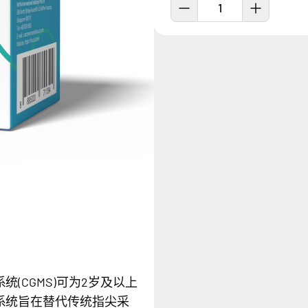
1
(CGMS)可为2岁及以上
系统旨在替代传统指尖采