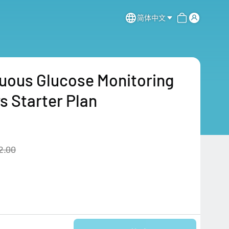
简体中文
uous Glucose Monitoring
s Starter Plan
2.00