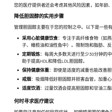
您的医疗提供者还会考虑其他风险因素，如年龄
降低胆固醇的实用步骤
管理胆固醇主要在于您的控制之中。以下是一些
采用心脏健康饮食
：专注于高纤维食物（如燕
子、橄榄油和油性鱼中）。限制饱和脂肪、反
定期锻炼
：每周大多数天进行至少30分钟的
助于提高HDL和降低LDL胆固醇。
保持健康体重
：即使是适度的减重也能改善胆
戒烟
：吸烟降低好胆固醇并损害血管，加重心
适度饮酒
：过量饮酒会提高胆固醇和甘油三酯
何时寻求医疗建议
如果您注意到任何异常症状——如眼睛周围的黄色