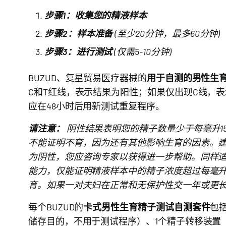
步骤1：收集您的精液样本
步骤2：样本准备
(至少20分钟，最多60分钟)
步骤3：进行测试
(仅需5-10分钟)
BUZUD、复星贸易医疗器械的
用于自测的男性生
C和T红线，表示结果为阳性；如果仅出现C线，
应在48小时后用新测试重复程序。
请注意：
阴性结果表明您的精子数量少于每毫升1
不能证明不育，因为还有其他影响生育的因素。建
为阴性，您应咨询专家以获得进一步帮助。同样
能力，仅能证明精液样本中的精子浓度超过每毫升
育。如果一对夫妇在正常和无保护性交一年或更
每个BUZUD的
卡式男性生育精子测试自测套件
包
储存目的，不用于测试程序）、1个精子转移装置