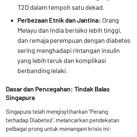
T2D dalam tempoh satu dekad.
Perbezaan Etnik dan Jantina:
Orang
Melayu dan India berisiko lebih tinggi,
dan remaja perempuan dengan diabetes
sering menghadapi rintangan insulin
yang lebih teruk dan komplikasi
berbanding lelaki.
Dasar dan Pencegahan: Tindak Balas
Singapura
Singapura telah mengisytiharkan "Perang
terhadap Diabetes", melancarkan pendekatan
pelbagai prong untuk menangani krisis ini: