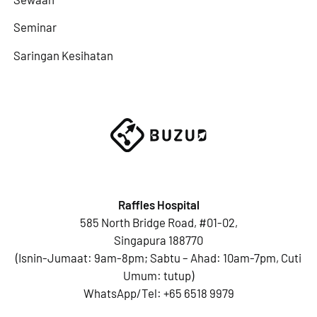
Seminar
Saringan Kesihatan
Raffles Hospital
585 North Bridge Road, #01-02,
Singapura 188770
(Isnin-Jumaat: 9am-8pm; Sabtu – Ahad: 10am-7pm, Cuti
Umum: tutup)
WhatsApp/Tel:
+65 6518 9979