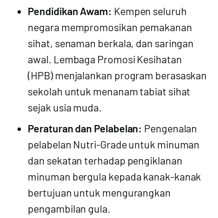
Pendidikan Awam:
Kempen seluruh
negara mempromosikan pemakanan
sihat, senaman berkala, dan saringan
awal. Lembaga Promosi Kesihatan
(HPB) menjalankan program berasaskan
sekolah untuk menanam tabiat sihat
sejak usia muda.
Peraturan dan Pelabelan:
Pengenalan
pelabelan Nutri-Grade untuk minuman
dan sekatan terhadap pengiklanan
minuman bergula kepada kanak-kanak
bertujuan untuk mengurangkan
pengambilan gula.