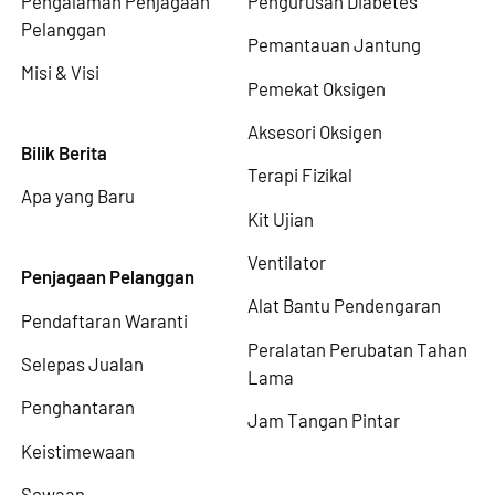
Pengalaman Penjagaan
Pengurusan Diabetes
Pelanggan
Pemantauan Jantung
Misi & Visi
Pemekat Oksigen
Aksesori Oksigen
Bilik Berita
Terapi Fizikal
Apa yang Baru
Kit Ujian
Ventilator
Penjagaan Pelanggan
Alat Bantu Pendengaran
Pendaftaran Waranti
Peralatan Perubatan Tahan
Selepas Jualan
Lama
Penghantaran
Jam Tangan Pintar
Keistimewaan
Sewaan