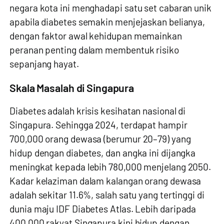
negara kota ini menghadapi satu set cabaran unik
apabila diabetes semakin menjejaskan belianya,
dengan faktor awal kehidupan memainkan
peranan penting dalam membentuk risiko
sepanjang hayat.
Skala Masalah di Singapura
Diabetes adalah krisis kesihatan nasional di
Singapura. Sehingga 2024, terdapat hampir
700,000 orang dewasa (berumur 20–79) yang
hidup dengan diabetes, dan angka ini dijangka
meningkat kepada lebih 780,000 menjelang 2050.
Kadar kelaziman dalam kalangan orang dewasa
adalah sekitar 11.6%, salah satu yang tertinggi di
dunia maju
IDF Diabetes Atlas
. Lebih daripada
400,000 rakyat Singapura kini hidup dengan