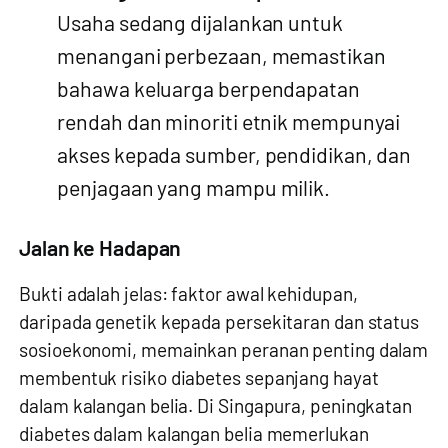
Usaha sedang dijalankan untuk
menangani perbezaan, memastikan
bahawa keluarga berpendapatan
rendah dan minoriti etnik mempunyai
akses kepada sumber, pendidikan, dan
penjagaan yang mampu milik.
Jalan ke Hadapan
Bukti adalah jelas: faktor awal kehidupan,
daripada genetik kepada persekitaran dan status
sosioekonomi, memainkan peranan penting dalam
membentuk risiko diabetes sepanjang hayat
dalam kalangan belia. Di Singapura, peningkatan
diabetes dalam kalangan belia memerlukan