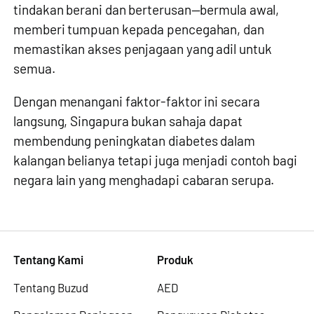
tindakan berani dan berterusan—bermula awal,
memberi tumpuan kepada pencegahan, dan
memastikan akses penjagaan yang adil untuk
semua.
Dengan menangani faktor-faktor ini secara
langsung, Singapura bukan sahaja dapat
membendung peningkatan diabetes dalam
kalangan belianya tetapi juga menjadi contoh bagi
negara lain yang menghadapi cabaran serupa.
Tentang Kami
Produk
Tentang Buzud
AED