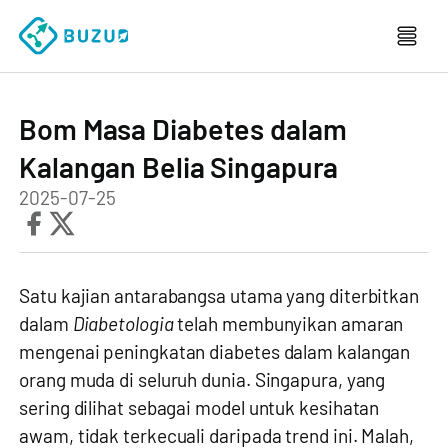
Bom Masa Diabetes dalam
Kalangan Belia Singapura
2025-07-25
Satu kajian antarabangsa utama yang diterbitkan
dalam
Diabetologia
telah membunyikan amaran
mengenai peningkatan diabetes dalam kalangan
orang muda di seluruh dunia. Singapura, yang
sering dilihat sebagai model untuk kesihatan
awam, tidak terkecuali daripada trend ini. Malah,