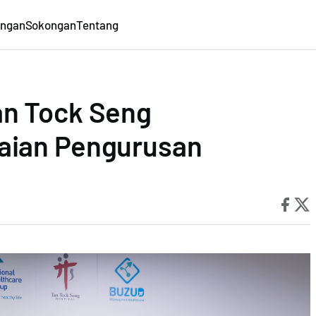
ungan
Sokongan
Tentang
an Tock Seng
aian Pengurusan