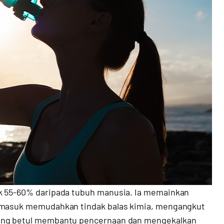
uk 55-60% daripada tubuh manusia. Ia memainkan
ermasuk memudahkan tindak balas kimia, mengangkut
yang betul membantu pencernaan dan mengekalkan