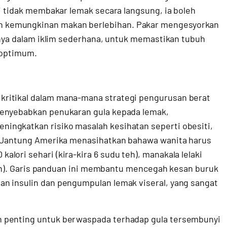
ri tidak membakar lemak secara langsung, ia boleh
 kemungkinan makan berlebihan. Pakar mengesyorkan
manya dalam iklim sederhana, untuk memastikan tubuh
 optimum.
ritikal dalam mana-mana strategi pengurusan berat
menyebabkan penukaran gula kepada lemak,
ingkatkan risiko masalah kesihatan seperti obesiti,
n Jantung Amerika menasihatkan bahawa wanita harus
ori sehari (kira-kira 6 sudu teh), manakala lelaki
 teh). Garis panduan ini membantu mencegah kesan buruk
n insulin dan pengumpulan lemak viseral, yang sangat
h penting untuk berwaspada terhadap gula tersembunyi