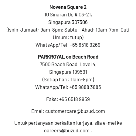
Novena Square 2
10 Sinaran Dr, # 03-21,
Singapura 307506
(Isnin-Jumaat: 9am-8pm; Sabtu – Ahad: 10am-7pm, Cuti
Umum: tutup)
WhatsApp/Tel:
+65 6518 9269
PARKROYAL on Beach Road
7500 Beach Road, Level 4,
Singapura 199591
(Setiap hari: 11am-8pm)
WhatsApp/Tel:
+65 9888 3885
Faks: +65 6518 9959
Emel:
customercare@buzud.com
Untuk pertanyaan berkaitan kerjaya, sila e-mel ke
careers@buzud.com
.