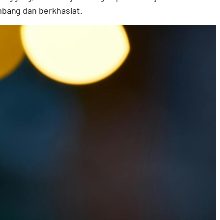
bang dan berkhasiat.