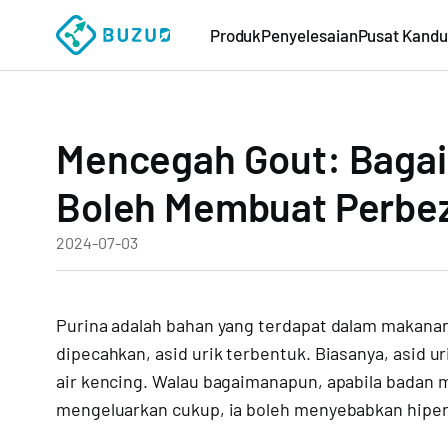
Produk
Penyelesaian
Pusat Kand
Mencegah Gout: Baga
Boleh Membuat Perbe
2024-07-03
Purina adalah bahan yang terdapat dalam makanan 
dipecahkan, asid urik terbentuk. Biasanya, asid u
air kencing. Walau bagaimanapun, apabila badan me
mengeluarkan cukup, ia boleh menyebabkan hiperu