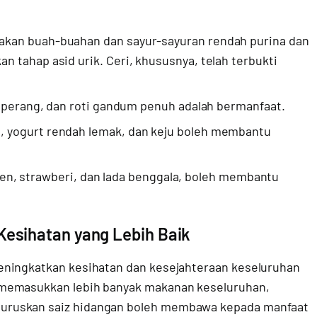
kan buah-buahan dan sayur-sayuran rendah purina dan
 tahap asid urik. Ceri, khususnya, telah terbukti
 perang, dan roti gandum penuh adalah bermanfaat.
, yogurt rendah lemak, dan keju boleh membantu
ren, strawberi, dan lada benggala, boleh membantu
Kesihatan yang Lebih Baik
eningkatkan kesihatan dan kesejahteraan keseluruhan
 memasukkan lebih banyak makanan keseluruhan,
uruskan saiz hidangan boleh membawa kepada manfaat