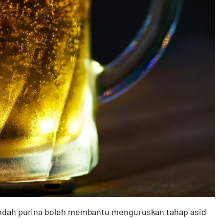
ndah purina boleh membantu menguruskan tahap asid