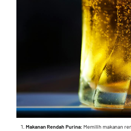
Makanan Rendah Purina:
Memilih makanan re